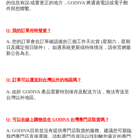
的信息有誤/或要更正的地方，GODIVA 將通過電話或電子郵
新品 / 季節性商品
件與您聯繫。
歡聚系列
百年限定系列
Q: 我的訂單何時發貨？
冰享系列
A: 您的訂單會在訂單確認後的三個工作天出貨 (星期六，星期
日及國定假日除外）。如遇系統更新或特殊情況，請依官網最
玩具總動員
新公告為主。
中秋系列
Q: 訂單可以運送到台灣以外的地區嗎？
休閒分享
A: 由於 GODIVA 產品需要特別保存及配送方法，無法寄送至
台灣以外地區。
巧克力餅乾
巧克力磚/巧克力豆
Q: 可以在線上購物並在 GODIVA 台灣專門店取貨嗎？
G Cube 松露巧克力
A: GODIVA目前並沒有提供專門店取貨的服務。建議您可親臨
可可粉/咖啡粉
我們專門店直接選購。請點選門市資訊以找到離您最近的專門