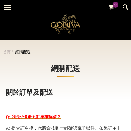
0
婚禮系列
GODIVA故事
全部
全部
全部
企業贈禮
GODVIA巧克力
品牌訊息
黑巧克力
暢銷系列
GODIVA品質承諾
品牌活動
牛奶巧克力
首頁
網購配送
金裝禮盒
GODIVA大師團隊
白巧克力
松露禮盒
網購配送
綜合巧克力
片裝禮盒
冰淇淋
巧克力珠寶禮盒
關於訂單及配送
Cafe
童趣系列
蛋糕
婚禮系列
Q: 我是否會收到訂單確認信？
A: 提交訂單後，您將會收到一封確認電子郵件。如果訂單中