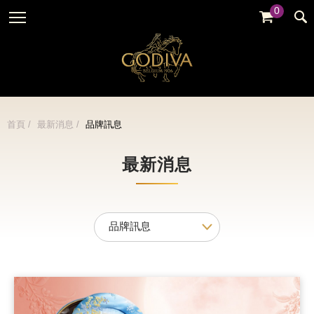
0
婚禮系列
GODIVA故事
全部
全部
全部
企業贈禮
GODVIA巧克力
品牌訊息
黑巧克力
暢銷系列
GODIVA品質承諾
品牌活動
牛奶巧克力
首頁
最新消息
品牌訊息
金裝禮盒
GODIVA大師團隊
白巧克力
松露禮盒
最新消息
綜合巧克力
片裝禮盒
冰淇淋
巧克力珠寶禮盒
Cafe
童趣系列
蛋糕
婚禮系列