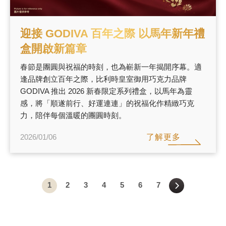
迎接 GODIVA 百年之際 以馬年新年禮
盒開啟新篇章
春節是團圓與祝福的時刻，也為嶄新一年揭開序幕。適
逢品牌創立百年之際，比利時皇室御用巧克力品牌
GODIVA 推出 2026 新春限定系列禮盒，以馬年為靈
感，將「順遂前行、好運連連」的祝福化作精緻巧克
力，陪伴每個溫暖的團圓時刻。
了解更多
2026/01/06
1
2
3
4
5
6
7