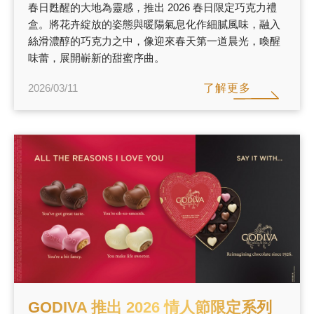
春日甦醒的大地為靈感，推出 2026 春日限定巧克力禮
盒。將花卉綻放的姿態與暖陽氣息化作細膩風味，融入
絲滑濃醇的巧克力之中，像迎來春天第一道晨光，喚醒
味蕾，展開嶄新的甜蜜序曲。
了解更多
2026/03/11
GODIVA 推出 2026 情人節限定系列