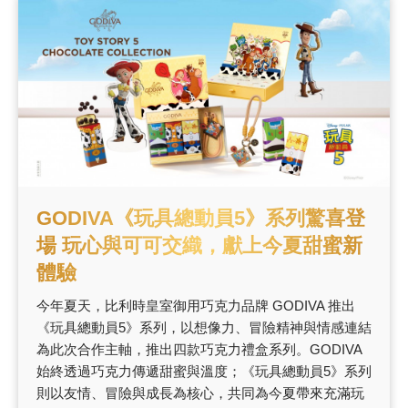
甜點
霜淇淋
飲品
蛋糕
可芙
GODIVA《玩具總動員5》系列驚喜登
場 玩心與可可交織，獻上今夏甜蜜新
體驗
今年夏天，比利時皇室御用巧克力品牌 GODIVA 推出
《玩具總動員5》系列，以想像力、冒險精神與情感連結
為此次合作主軸，推出四款巧克力禮盒系列。GODIVA
始終透過巧克力傳遞甜蜜與溫度；《玩具總動員5》系列
則以友情、冒險與成長為核心，共同為今夏帶來充滿玩