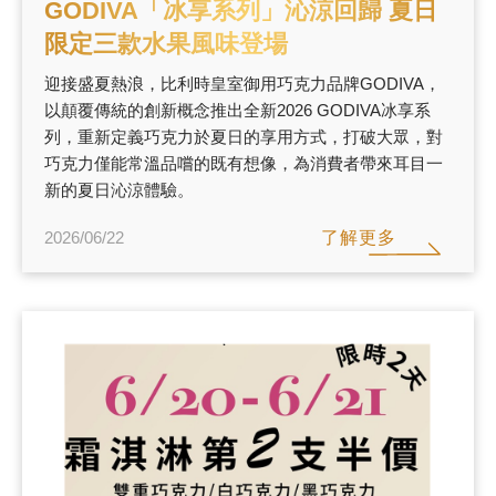
GODIVA「冰享系列」沁涼回歸 夏日
限定三款水果風味登場
迎接盛夏熱浪，比利時皇室御用巧克力品牌GODIVA，
以顛覆傳統的創新概念推出全新2026 GODIVA冰享系
列，重新定義巧克力於夏日的享用方式，打破大眾，對
巧克力僅能常溫品嚐的既有想像，為消費者帶來耳目一
新的夏日沁涼體驗。
了解更多
2026/06/22