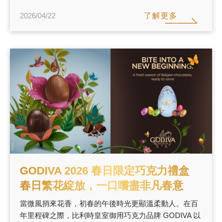
了解更多
2026/04/22
GODIVA 2026 春日限定巧克力禮盒
春日繁花綻放，一口嚐盡非凡春意
當微風捎來花香，初春的午後時光更顯溫柔動人。在百
年里程碑之際，比利時皇室御用巧克力品牌 GODIVA 以