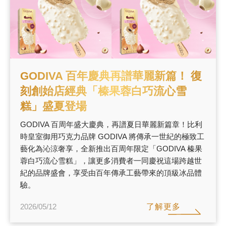
GODIVA 百年慶典再譜華麗新篇！ 復
刻創始店經典「榛果蓉白巧流心雪
糕」盛夏登場
GODIVA 百周年盛大慶典，再譜夏日華麗新篇章！比利
時皇室御用巧克力品牌 GODIVA 將傳承一世紀的極致工
藝化為沁涼奢享，全新推出百周年限定「GODIVA 榛果
蓉白巧流心雪糕」，讓更多消費者一同慶祝這場跨越世
紀的品牌盛會，享受由百年傳承工藝帶來的頂級冰品體
驗。
了解更多
2026/05/12