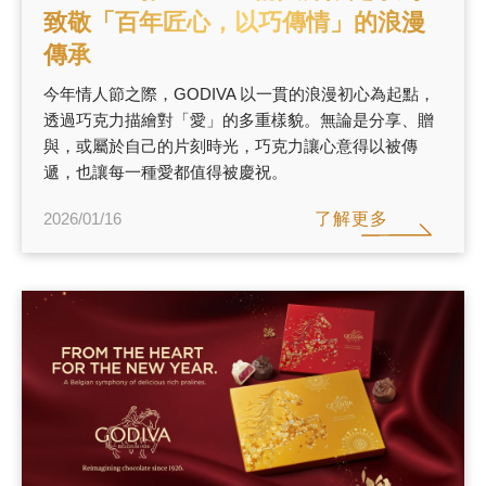
致敬「百年匠心，以巧傳情」的浪漫
傳承
今年情人節之際，GODIVA 以一貫的浪漫初心為起點，
透過巧克力描繪對「愛」的多重樣貌。無論是分享、贈
與，或屬於自己的片刻時光，巧克力讓心意得以被傳
遞，也讓每一種愛都值得被慶祝。
了解更多
2026/01/16