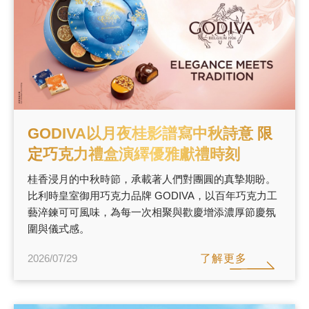
新品 / 季節性商品
歡聚系列
百年限定系列
冰享系列
玩具總動員
GODIVA以月夜桂影譜寫中秋詩意 限
中秋系列
定巧克力禮盒演繹優雅獻禮時刻
桂香浸月的中秋時節，承載著人們對團圓的真摯期盼。
比利時皇室御用巧克力品牌 GODIVA，以百年巧克力工
休閒分享
藝淬鍊可可風味，為每一次相聚與歡慶增添濃厚節慶氛
巧克力餅乾
圍與儀式感。
巧克力磚/巧克力豆
了解更多
2026/07/29
G Cube 松露巧克力
可可粉/咖啡粉