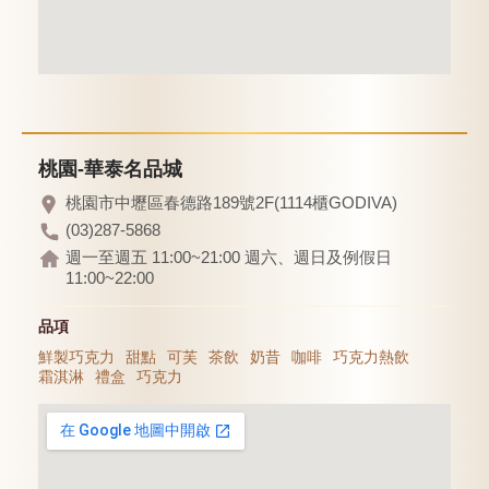
桃園-華泰名品城
桃園市中壢區春德路189號2F(1114櫃GODIVA)
(03)287-5868
週一至週五 11:00~21:00 週六、週日及例假日
11:00~22:00
品項
鮮製巧克力
甜點
可芙
茶飲
奶昔
咖啡
巧克力熱飲
霜淇淋
禮盒
巧克力