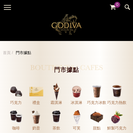
0
婚禮系列
GODIVA故事
全部
全部
全部
企業贈禮
GODVIA巧克力
品牌訊息
黑巧克力
暢銷系列
GODIVA品質承諾
品牌活動
牛奶巧克力
首頁
門市據點
金裝禮盒
GODIVA大師團隊
白巧克力
松露禮盒
門市據點
綜合巧克力
片裝禮盒
冰淇淋
巧克力珠寶禮盒
Cafe
童趣系列
巧克力
禮盒
霜淇淋
冰淇淋
巧克力冰飲
巧克力熱飲
蛋糕
婚禮系列
咖啡
奶昔
茶飲
可芙
甜點
鮮製巧克力