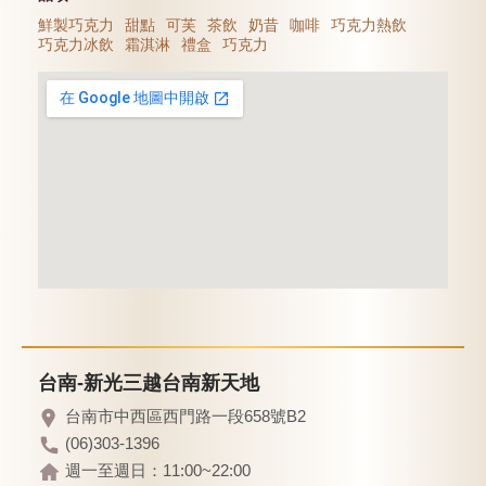
鮮製巧克力
甜點
可芙
茶飲
奶昔
咖啡
巧克力熱飲
巧克力冰飲
霜淇淋
禮盒
巧克力
台南-新光三越台南新天地
台南市中西區西門路一段658號B2
(06)303-1396
週一至週日：11:00~22:00