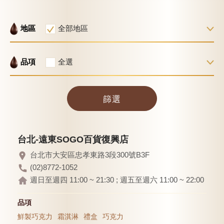
新品 / 季節性商品
歡聚系列
地區
全部地區
百年限定系列
品項
全選
冰享系列
玩具總動員
篩選
中秋系列
台北-遠東SOGO百貨復興店
休閒分享
台北市大安區忠孝東路3段300號B3F
巧克力餅乾
(02)8772-1052
週日至週四 11:00 ~ 21:30 ; 週五至週六 11:00 ~ 22:00
巧克力磚/巧克力豆
G Cube 松露巧克力
品項
鮮製巧克力
霜淇淋
禮盒
巧克力
可可粉/咖啡粉