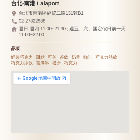
台北-南港 Lalaport
台北市南港區經貿二路131號B1
02-27822988
週日-週四 11:00~21:30 ; 週五、六、國定假日前一天
11:00~22:00
品項
鮮製巧克力
甜點
可芙
茶飲
奶昔
咖啡
巧克力熱飲
巧克力冰飲
霜淇淋
禮盒
巧克力