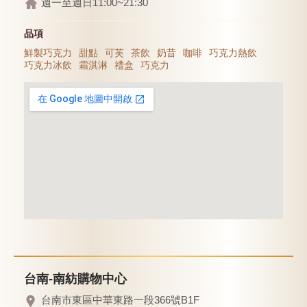
週一至週日11:00~21:30
品項
鮮製巧克力
甜點
可芙
茶飲
奶昔
咖啡
巧克力熱飲
巧克力冰飲
霜淇淋
禮盒
巧克力
台南-南紡購物中心
台南市東區中華東路一段366號B1F