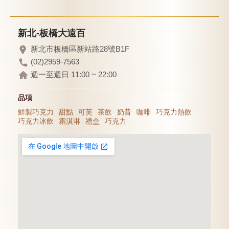
新北-板橋大遠百
新北市板橋區新站路28號B1F
(02)2959-7563
週一至週日 11:00 ~ 22:00
品項
鮮製巧克力
甜點
可芙
茶飲
奶昔
咖啡
巧克力熱飲
巧克力冰飲
霜淇淋
禮盒
巧克力