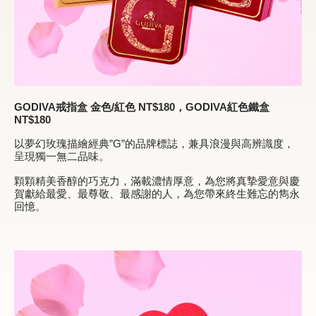
GODIVA
戒指盒 金色/紅色 NT$180，GODIVA紅色鐵盒
NT$180
以夢幻玫瑰描繪經典”G”的品牌標誌，兼具浪漫與高辨識度，
呈現獨一無二品味。
顆顆精美香醇的巧克力，滿載濃情厚意，為您將真摯愛意與慶
賀獻給最愛、最尊敬、最感謝的人，為您帶來終生難忘的雋永
回憶。