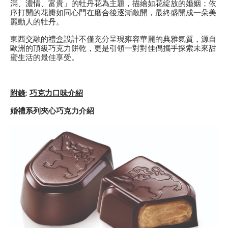
滿、濃情、富貴」的牡丹花為主題，描繪如花綻放的婚姻；依
序打開的花瓣如同心門在磨合後逐漸敞開，最終盛開成一朵美
麗動人的牡丹。
東西交融的禮盒設計不僅充分呈現雍容華麗的典雅氣質，源自
歐洲的頂級巧克力餅乾，更是引領一對對佳偶攜手探索未來甜
蜜生活的最佳享受。
附錄
:
巧克力口味介紹
婚禮系列夾心巧克力介紹