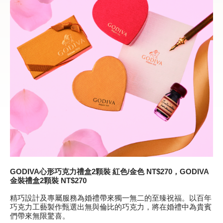
GODIVA
心形巧克力禮盒
2
顆裝
紅色
/
金色
NT$270，GODIVA
金裝禮盒
2
顆裝
NT$270
精巧設計及專屬服務為婚禮帶來獨一無二的至臻祝福。以百年
巧克力工藝製作甄選出無與倫比的巧克力，將在婚禮中為貴賓
們帶來無限驚喜。