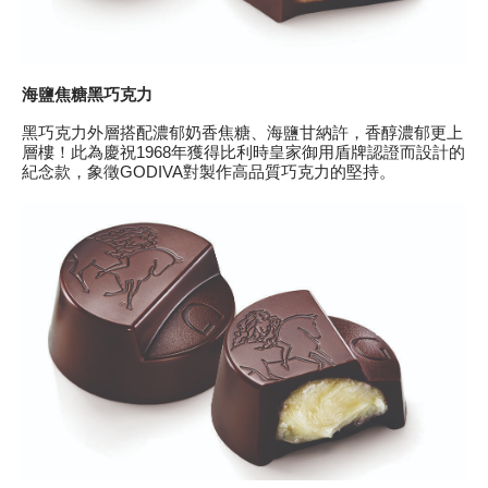
海鹽焦糖黑巧克力
黑巧克力外層搭配濃郁奶香焦糖、海鹽甘納許，香醇濃郁更上
層樓！此為慶祝1968年獲得比利時皇家御用盾牌認證而設計的
紀念款，象徵GODIVA對製作高品質巧克力的堅持。