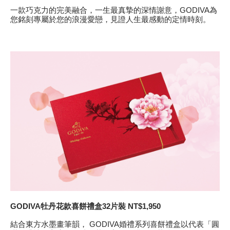
一款巧克力的完美融合，一生最真摯的深情謝意，GODIVA為
您銘刻專屬於您的浪漫愛戀，見證人生最感動的定情時刻。
GODIVA
牡丹花款喜餅禮盒32片裝 NT$1,950
結合東方水墨畫筆韻， GODIVA婚禮系列喜餅禮盒以代表「圓