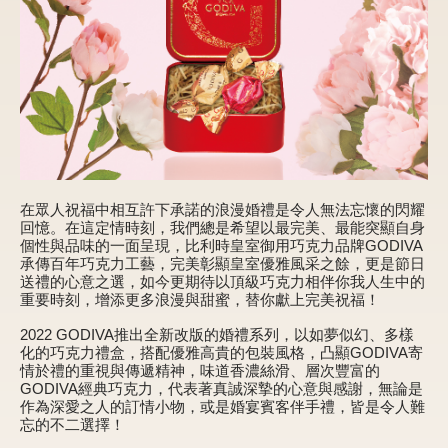
新品 / 季節性商品
歡聚系列
百年限定系列
冰享系列
玩具總動員
中秋系列
在眾人祝福中相互許下承諾的浪漫婚禮是令人無法忘懷的閃耀
回憶。在這定情時刻，我們總是希望以最完美、最能突顯自身
個性與品味的一面呈現，比利時皇室御用巧克力品牌GODIVA
承傳百年巧克力工藝，完美彰顯皇室優雅風采之餘，更是節日
送禮的心意之選，如今更期待以頂級巧克力相伴你我人生中的
休閒分享
重要時刻，增添更多浪漫與甜蜜，替你獻上完美祝福！
巧克力餅乾
2022 GODIVA推出全新改版的婚禮系列，以如夢似幻、多樣
化的巧克力禮盒，搭配優雅高貴的包裝風格，凸顯GODIVA寄
巧克力磚/巧克力豆
情於禮的重視與傳遞精神，味道香濃絲滑、層次豐富的
GODIVA經典巧克力，代表著真誠深摯的心意與感謝，無論是
G Cube 松露巧克力
作為深愛之人的訂情小物，或是婚宴賓客伴手禮，皆是令人難
忘的不二選擇！
可可粉/咖啡粉