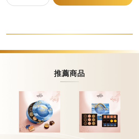
甜點
霜淇淋
飲品
蛋糕
可芙
推薦商品