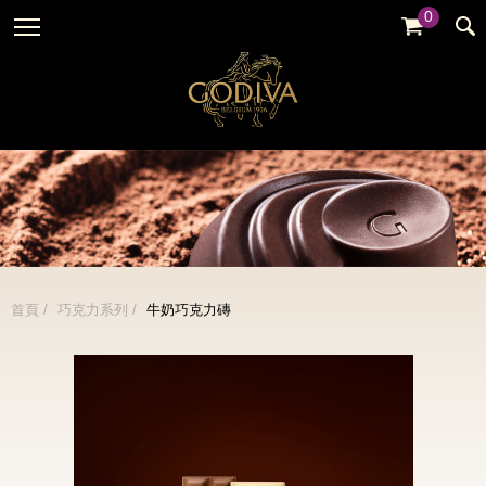
0
婚禮系列
GODIVA故事
全部
全部
全部
企業贈禮
GODVIA巧克力
品牌訊息
黑巧克力
暢銷系列
GODIVA品質承諾
品牌活動
牛奶巧克力
金裝禮盒
GODIVA大師團隊
白巧克力
松露禮盒
綜合巧克力
片裝禮盒
冰淇淋
首頁
巧克力系列
牛奶巧克力磚
巧克力珠寶禮盒
Cafe
童趣系列
蛋糕
婚禮系列