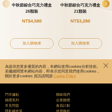
中秋節綜合巧克力禮盒
中秋節綜合巧克力禮盒
26顆裝
21顆裝
NT$4,580
NT$3,280
加入購物車
加入購物車
為提供您更多優質的內容，本網站使用cookies分析技術。
若繼續閱覽本網站內容，即表示您同意我們使用cookies，
關於更多cookies 資訊請閱讀
Cookie Policy
門市據點
聯絡我們
婚禮系列
企業贈禮
常見問題
會員計劃
隱私權政策
使用條款