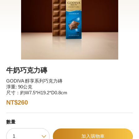
新品 / 季節性商品
歡聚系列
百年限定系列
冰享系列
玩具總動員
中秋系列
牛奶巧克力磚
GODIVA 醇享系列巧克力磚
淨重: 90公克
休閒分享
尺寸：約W7.5*H19.2*D0.8cm
巧克力餅乾
NT$260
巧克力磚/巧克力豆
數量
G Cube 松露巧克力
加入購物車
可可粉/咖啡粉