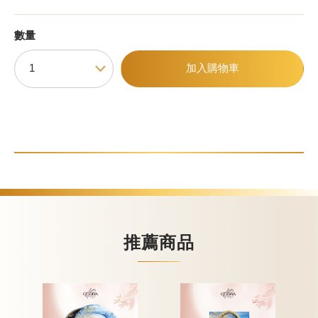
數量
甜點
加入購物車
霜淇淋
飲品
蛋糕
可芙
推薦商品