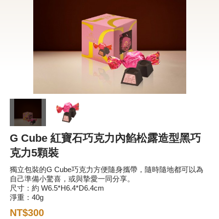
新品 / 季節性商品
歡聚系列
百年限定系列
冰享系列
玩具總動員
中秋系列
G Cube 紅寶石巧克力內餡松露造型黑巧
休閒分享
克力5顆裝
巧克力餅乾
獨立包裝的G Cube巧克力方便隨身攜帶，隨時隨地都可以為
巧克力磚/巧克力豆
自己準備小驚喜，或與摯愛一同分享。
尺寸：約 W6.5*H6.4*D6.4cm
G Cube 松露巧克力
淨重：40g
NT$300
可可粉/咖啡粉