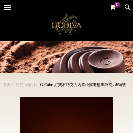
0
婚禮系列
GODIVA故事
全部
全部
全部
企業贈禮
GODVIA巧克力
品牌訊息
黑巧克力
暢銷系列
GODIVA品質承諾
品牌活動
牛奶巧克力
金裝禮盒
GODIVA大師團隊
白巧克力
松露禮盒
綜合巧克力
片裝禮盒
冰淇淋
首頁
巧克力類別
G Cube 紅寶石巧克力內餡松露造型黑巧克力5顆裝
巧克力珠寶禮盒
Cafe
童趣系列
蛋糕
婚禮系列