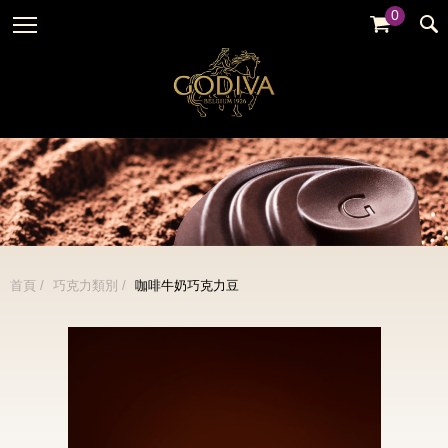
0
婚禮系列
GODIVA故事
全部
全部
全部
企業贈禮
GODVIA巧克力
品牌訊息
黑巧克力
暢銷系列
GODIVA品質承諾
品牌活動
牛奶巧克力
金裝禮盒
GODIVA大師團隊
白巧克力
松露禮盒
綜合巧克力
片裝禮盒
冰淇淋
首頁
巧克力類別
咖啡牛奶巧克力豆
巧克力珠寶禮盒
Cafe
童趣系列
蛋糕
婚禮系列