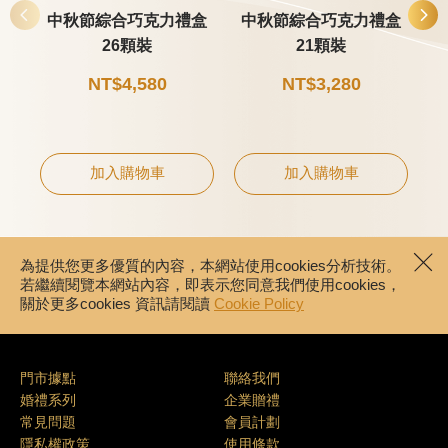
中秋節綜合巧克力禮盒
中秋節綜合巧克力禮盒
26顆裝
21顆裝
NT$4,580
NT$3,280
加入購物車
加入購物車
為提供您更多優質的內容，本網站使用cookies分析技術。
若繼續閱覽本網站內容，即表示您同意我們使用cookies，
關於更多cookies 資訊請閱讀
Cookie Policy
門市據點
聯絡我們
婚禮系列
企業贈禮
常見問題
會員計劃
隱私權政策
使用條款