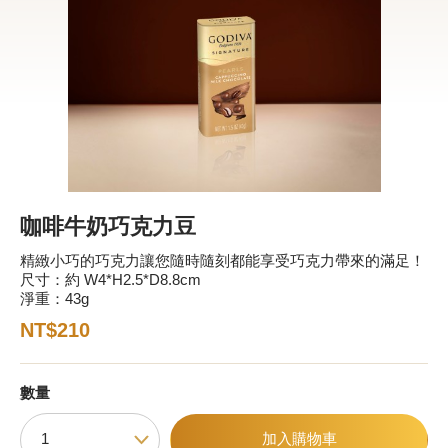
新品 / 季節性商品
歡聚系列
百年限定系列
冰享系列
玩具總動員
中秋系列
咖啡牛奶巧克力豆
精緻小巧的巧克力讓您隨時隨刻都能享受巧克力帶來的滿足！
尺寸：約 W4*H2.5*D8.8cm
休閒分享
淨重：43g
巧克力餅乾
NT$210
巧克力磚/巧克力豆
數量
G Cube 松露巧克力
加入購物車
可可粉/咖啡粉