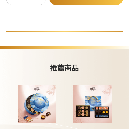
甜點
霜淇淋
飲品
蛋糕
可芙
推薦商品