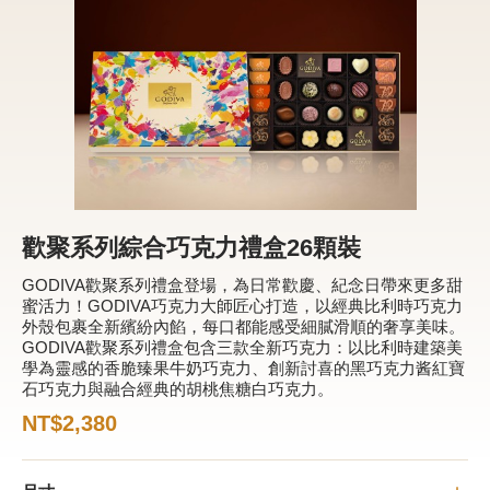
新品 / 季節性商品
歡聚系列
百年限定系列
冰享系列
玩具總動員
中秋系列
歡聚系列綜合巧克力禮盒26顆裝
GODIVA歡聚系列禮盒登場，為日常歡慶、紀念日帶來更多甜
蜜活力！GODIVA巧克力大師匠心打造，以經典比利時巧克力
休閒分享
外殼包裹全新繽紛內餡，每口都能感受細膩滑順的奢享美味。
GODIVA歡聚系列禮盒包含三款全新巧克力：以比利時建築美
巧克力餅乾
學為靈感的香脆臻果牛奶巧克力、創新討喜的黑巧克力酱紅寶
石巧克力與融合經典的胡桃焦糖白巧克力。
巧克力磚/巧克力豆
NT$2,380
G Cube 松露巧克力
可可粉/咖啡粉