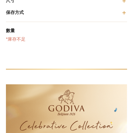
尺寸
保存方式
甜點
數量
霜淇淋
*庫存不足
飲品
蛋糕
可芙