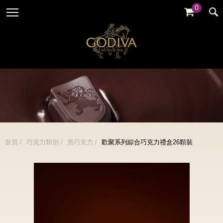
0
婚禮系列
GODIVA故事
全部
全部
全部
企業贈禮
GODVIA巧克力
品牌訊息
黑巧克力
暢銷系列
GODIVA品質承諾
品牌活動
牛奶巧克力
金裝禮盒
GODIVA大師團隊
白巧克力
松露禮盒
綜合巧克力
片裝禮盒
冰淇淋
首頁
巧克力類別
黑巧克力
歡聚系列綜合巧克力禮盒26顆裝
巧克力珠寶禮盒
Cafe
童趣系列
蛋糕
婚禮系列