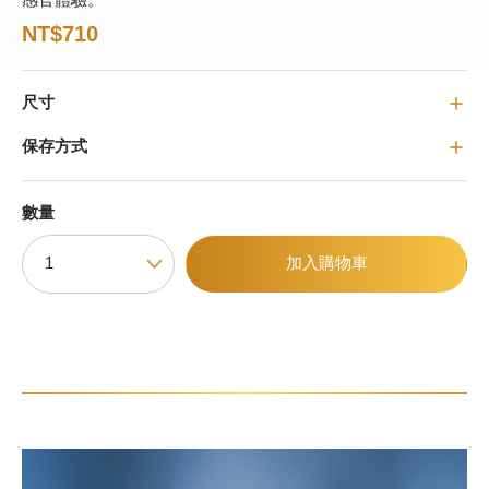
感官體驗。
NT$710
甜點
尺寸
霜淇淋
保存方式
飲品
蛋糕
數量
可芙
加入購物車