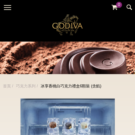
0
婚禮系列
GODIVA故事
全部
全部
全部
企業贈禮
GODVIA巧克力
品牌訊息
黑巧克力
暢銷系列
GODIVA品質承諾
品牌活動
牛奶巧克力
金裝禮盒
GODIVA大師團隊
白巧克力
松露禮盒
綜合巧克力
片裝禮盒
冰淇淋
首頁
巧克力系列
冰享香桃白巧克力禮盒6顆裝 (含餡)
巧克力珠寶禮盒
Cafe
童趣系列
蛋糕
婚禮系列