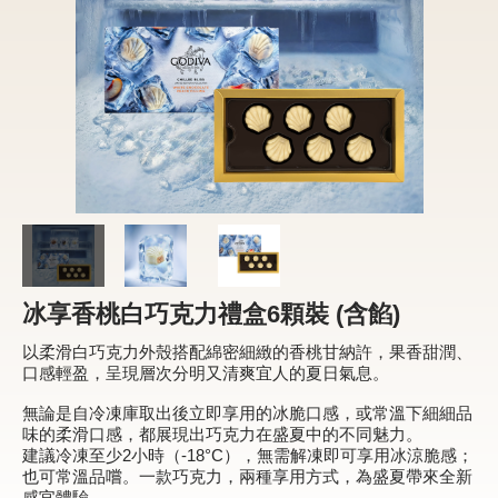
新品 / 季節性商品
歡聚系列
百年限定系列
冰享系列
玩具總動員
中秋系列
冰享香桃白巧克力禮盒6顆裝 (含餡)
休閒分享
以柔滑白巧克力外殼搭配綿密細緻的香桃甘納許，果香甜潤、
巧克力餅乾
口感輕盈，呈現層次分明又清爽宜人的夏日氣息。
巧克力磚/巧克力豆
無論是自冷凍庫取出後立即享用的冰脆口感，或常溫下細細品
味的柔滑口感，都展現出巧克力在盛夏中的不同魅力。
G Cube 松露巧克力
建議冷凍至少2小時（-18°C），無需解凍即可享用冰涼脆感；
也可常溫品嚐。一款巧克力，兩種享用方式，為盛夏帶來全新
可可粉/咖啡粉