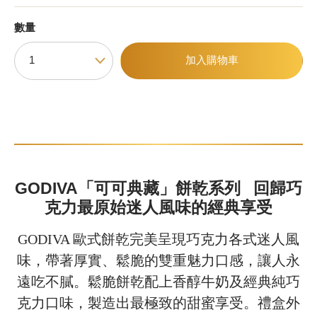
數量
甜點
加入購物車
霜淇淋
飲品
蛋糕
可芙
GODIVA
「可可典藏」餅乾系列 回歸巧
克力最原始迷人風味的經典享受
GODIVA 歐式餅乾完美呈現巧克力各式迷人風
味，帶著厚實、鬆脆的雙重魅力口感，讓人永
遠吃不膩。鬆脆餅乾配上香醇牛奶及經典純巧
克力口味，製造出最極致的甜蜜享受。禮盒外