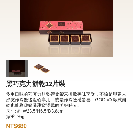
新品 / 季節性商品
歡聚系列
百年限定系列
冰享系列
玩具總動員
中秋系列
黑巧克力餅乾12片裝
休閒分享
多重口味的巧克力餅乾禮盒帶來極致美味享受，不論是與家人
巧克力餅乾
好友作為飯後點心享用，或是作為送禮驚喜，GODIVA 歐式餅
乾也能為你締造甜蜜溫馨的美好時光。
巧克力磚/巧克力豆
尺寸: 約 W23.5*H6.5*D3.8cm
淨重: 95g
G Cube 松露巧克力
NT$680
可可粉/咖啡粉