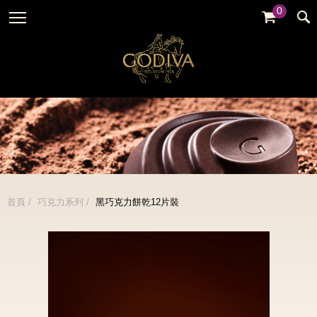
0
婚禮系列
GODIVA故事
全部
全部
全部
企業贈禮
GODVIA巧克力
品牌訊息
黑巧克力
暢銷系列
GODIVA品質承諾
品牌活動
牛奶巧克力
金裝禮盒
GODIVA大師團隊
白巧克力
松露禮盒
綜合巧克力
片裝禮盒
冰淇淋
首頁
巧克力系列
黑巧克力餅乾12片裝
巧克力珠寶禮盒
Cafe
童趣系列
蛋糕
婚禮系列