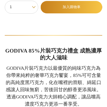
加入購物車
甜點
霜淇淋
飲品
蛋糕
GODIVA 85%片裝巧克力禮盒 成熟濃厚
可芙
的大人滋味
GODIVA片裝巧克力以最優質的純味巧克力為
你帶來純粹的奢華巧克力饗宴，85%可可含量
的高純度黑巧克力，化在嘴裡的滑順、綿延口
感讓人回味無窮，苦後回甘的醇香更添風味。
透過GODIVA巧克力大師精心調配，讓品嚐高
濃度巧克力更添一番享受。