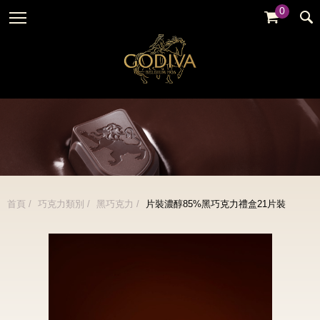
0
婚禮系列
GODIVA故事
全部
全部
全部
企業贈禮
GODVIA巧克力
品牌訊息
黑巧克力
暢銷系列
GODIVA品質承諾
品牌活動
牛奶巧克力
金裝禮盒
GODIVA大師團隊
白巧克力
松露禮盒
綜合巧克力
片裝禮盒
冰淇淋
首頁
巧克力類別
黑巧克力
片裝濃醇85%黑巧克力禮盒21片裝
巧克力珠寶禮盒
Cafe
童趣系列
蛋糕
婚禮系列