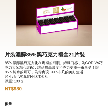
新品 / 季節性商品
歡聚系列
百年限定系列
冰享系列
玩具總動員
中秋系列
片裝濃醇85%黑巧克力禮盒21片裝
85% 濃醇黑巧克力化在嘴裡的滑順、綿延口感，為GODIVA巧
克力大師精心調配，讓品嚐高濃度巧克力更添一番享受！讓
休閒分享
85% 純粹的可可，為你實現100%非凡的美好生活！
尺寸: 約 W15.6*H4.8*D3.8cm
巧克力餅乾
淨重: 100 g
巧克力磚/巧克力豆
NT$980
G Cube 松露巧克力
數量
可可粉/咖啡粉