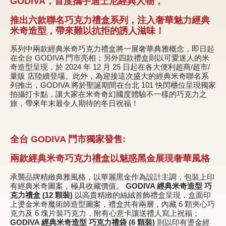
GODIVA，首度攜手迪士尼經典人物，
新品 / 季節性商品
推出六款聯名巧克力禮盒系列，注入奢華魅力經典
歡聚系列
米奇造型，帶來難以抗拒的誘人滋味！
百年限定系列
系列中兩款經典米奇巧克力禮盒將一展奢華典雅概念，即日起
在全台 GODIVA 門市亮相；另外四款禮盒則以可愛迷人的米
冰享系列
奇造型呈現，於 2024 年 12 月 25 日起在各大便利超商/超市/
量販 店陸續登場。此外，為迎接這次盛大的經典米奇聯名系
玩具總動員
列推出，GODIVA 將於聖誕期間在台北 101 快閃櫃位呈現獨家
拍攝打卡點，讓大家在米奇奇幻國度體驗不一樣的巧克力之
中秋系列
旅，帶來年末最令人期待的冬日祝福！
全台 GODIVA 門市獨家發售:
休閒分享
兩款經典米奇巧克力禮盒以魅惑黑金展現奢華風格
巧克力餅乾
承襲品牌精緻典雅風格，以華麗黑金作為設計主調，包裝上印
巧克力磚/巧克力豆
有經典米奇圖案，極具收藏價值。
GODIVA 經典米奇造型 巧
克力禮盒 (12 顆裝)
以高貴精緻的絲絨首飾禮盒呈現，盒面印
G Cube 松露巧克力
上燙金米奇魔術師造型圖案，禮盒共有兩層，內藏 6 顆夾心巧
克力及 6 塊片裝巧克力，附有心意卡讓送禮人寫上祝福；
可可粉/咖啡粉
GODIVA 經典米奇造型 巧克力禮袋 (6 顆裝)
則以印有燙金經