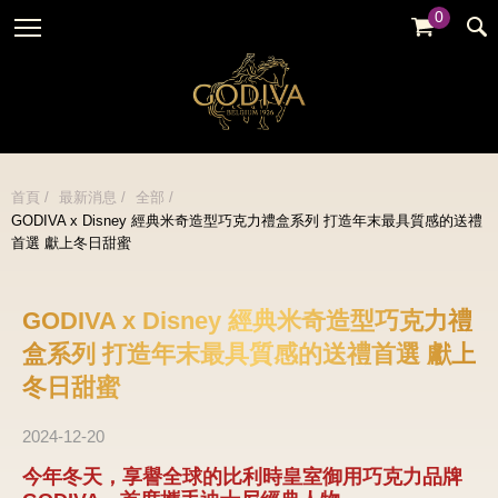
0
婚禮系列
GODIVA故事
全部
全部
全部
企業贈禮
GODVIA巧克力
品牌訊息
黑巧克力
暢銷系列
GODIVA品質承諾
品牌活動
牛奶巧克力
首頁
最新消息
全部
金裝禮盒
GODIVA x Disney 經典米奇造型巧克力禮盒系列 打造年末最具質感的送禮
GODIVA大師團隊
白巧克力
首選 獻上冬日甜蜜
松露禮盒
綜合巧克力
片裝禮盒
冰淇淋
GODIVA x Disney 經典米奇造型巧克力禮
巧克力珠寶禮盒
盒系列 打造年末最具質感的送禮首選 獻上
Cafe
童趣系列
冬日甜蜜
蛋糕
婚禮系列
2024-12-20
今年冬天，享譽全球的比利時皇室御用巧克力品牌