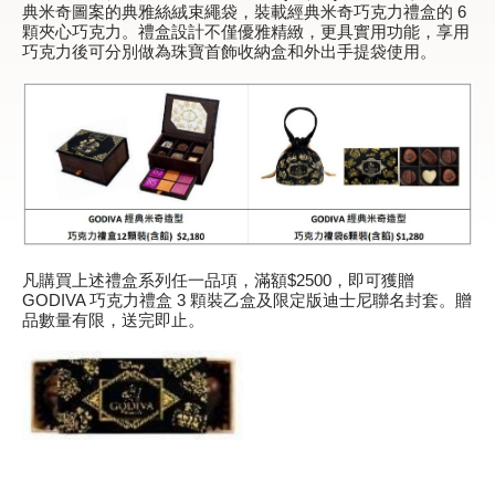
典米奇圖案的典雅絲絨束繩袋，裝載經典米奇巧克力禮盒的 6
顆夾心巧克力。禮盒設計不僅優雅精緻，更具實用功能，享用
巧克力後可分別做為珠寶首飾收納盒和外出手提袋使用。
甜點
霜淇淋
飲品
蛋糕
可芙
凡購買上述禮盒系列任一品項，滿額$2500，即可獲贈
GODIVA 巧克力禮盒 3 顆裝乙盒及限定版迪士尼聯名封套。贈
品數量有限，送完即止。