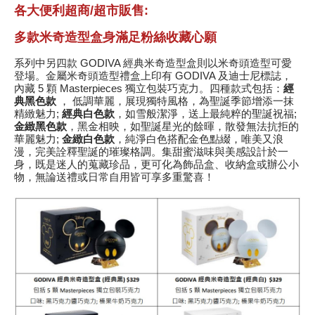
各大便利超商/超市販售:
多款米奇造型盒身滿足粉絲收藏心願
系列中另四款 GODIVA 經典米奇造型盒則以米奇頭造型可愛
登場。金屬米奇頭造型禮盒上印有 GODIVA 及迪士尼標誌，
內藏 5 顆 Masterpieces 獨立包裝巧克力。四種款式包括：
經
典黑色款
， 低調華麗，展現獨特風格，為聖誕季節增添一抹
精緻魅力;
經典白色款
，如雪般潔淨，送上最純粹的聖誕祝福;
金緻黑色款
，黑金相映，如聖誕星光的餘暉，散發無法抗拒的
華麗魅力;
金緻白色款
，純淨白色搭配金色點綴，唯美又浪
漫，完美詮釋聖誕的璀璨格調。集甜蜜滋味與美感設計於一
身，既是迷人的蒐藏珍品，更可化為飾品盒、收納盒或辦公小
物，無論送禮或日常自用皆可享多重驚喜！