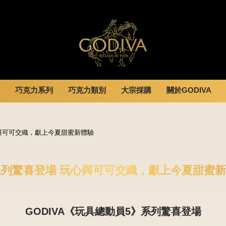
巧克力系列
巧克力類別
大宗採購
關於GODIVA
婚禮系列
GODIVA故事
休閒分享
全部
甜點
全部
企業贈禮
GODVIA巧克力
心與可可交織，獻上今夏甜蜜新體驗
息
巧克力餅乾
黑巧克力
霜淇淋
GODIVA品質承諾
動
巧克力磚/巧克力豆
牛奶巧克力
飲品
GODIVA大師團隊
G Cube 松露巧克力
白巧克力
蛋糕
》系列驚喜登場 玩心與可可交織，獻上今夏甜蜜
可可粉/咖啡粉
綜合巧克力
可芙
冰淇淋
Cafe
GODIVA《玩具總動員5》系列驚喜登場
蛋糕