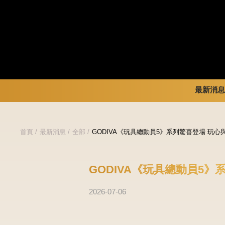
最新消息
暢銷系列
新品 / 季節性商品
全部
首頁
最新消息
全部
GODIVA《玩具總動員5》系列驚喜登場 玩
金裝禮盒
歡聚系列
品牌訊
松露禮盒
百年限定系列
品牌活
片裝禮盒
冰享系列
GODIVA《玩具總動員5
巧克力珠寶禮盒
玩具總動員
童趣系列
中秋系列
2026-07-06
婚禮系列