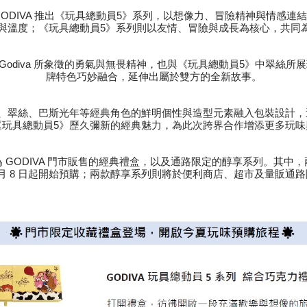
ODIVA 推出《玩具總動員5》系列，以想像力、冒險精神與情感
甜蜜與溫度；《玩具總動員5》系列則以友情、冒險與成長為核心，共
ady Godiva 所象徵的勇氣與無畏精神，也與《玩具總動員5》中翠
牌特色巧妙融合，延伸出屬於雙方的全新故事。
5 系列，將胡迪、翠絲、巴斯光年等經典角色的鮮明個性與造型元素融入包裝
《玩具總動員5》歷久彌新的經典魅力，為此次跨界合作增添更多玩味
 GODIVA 門市販售的經典禮盒，以及通路限定的醇享系列。其中
年 7 月 8 日起開始預購；兩款醇享系列則將於便利商店、超市及量販通