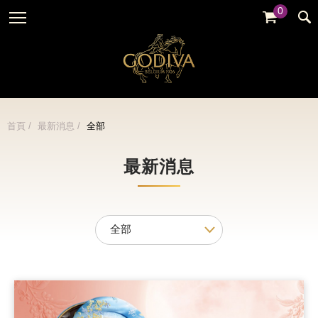
0
婚禮系列
GODIVA故事
全部
全部
全部
企業贈禮
GODVIA巧克力
品牌訊息
黑巧克力
暢銷系列
GODIVA品質承諾
品牌活動
牛奶巧克力
首頁
最新消息
全部
金裝禮盒
GODIVA大師團隊
白巧克力
松露禮盒
最新消息
綜合巧克力
片裝禮盒
冰淇淋
巧克力珠寶禮盒
Cafe
童趣系列
蛋糕
婚禮系列