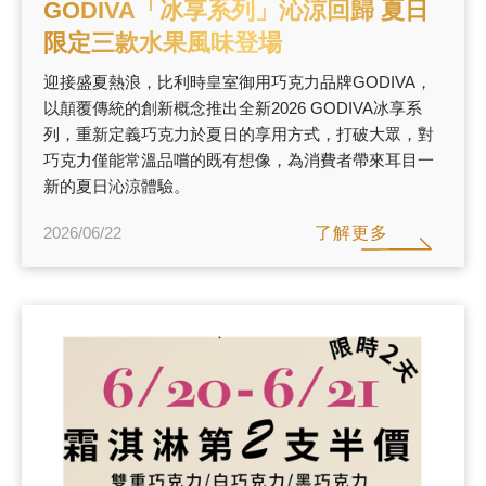
GODIVA「冰享系列」沁涼回歸 夏日
限定三款水果風味登場
迎接盛夏熱浪，比利時皇室御用巧克力品牌GODIVA，
以顛覆傳統的創新概念推出全新2026 GODIVA冰享系
列，重新定義巧克力於夏日的享用方式，打破大眾，對
巧克力僅能常溫品嚐的既有想像，為消費者帶來耳目一
新的夏日沁涼體驗。
了解更多
2026/06/22