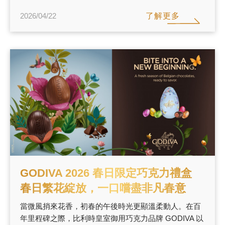
了解更多
2026/04/22
GODIVA 2026 春日限定巧克力禮盒
春日繁花綻放，一口嚐盡非凡春意
當微風捎來花香，初春的午後時光更顯溫柔動人。在百
年里程碑之際，比利時皇室御用巧克力品牌 GODIVA 以