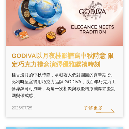
新品 / 季節性商品
歡聚系列
百年限定系列
冰享系列
玩具總動員
GODIVA以月夜桂影譜寫中秋詩意 限
中秋系列
定巧克力禮盒演繹優雅獻禮時刻
桂香浸月的中秋時節，承載著人們對團圓的真摯期盼。
比利時皇室御用巧克力品牌 GODIVA，以百年巧克力工
休閒分享
藝淬鍊可可風味，為每一次相聚與歡慶增添濃厚節慶氛
巧克力餅乾
圍與儀式感。
巧克力磚/巧克力豆
了解更多
2026/07/29
G Cube 松露巧克力
可可粉/咖啡粉