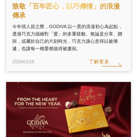
致敬「百年匠心，以巧傳情」的浪漫
傳承
今年情人節之際，GODIVA 以一貫的浪漫初心為起點，
透過巧克力描繪對「愛」的多重樣貌。無論是分享、贈
與，或屬於自己的片刻時光，巧克力讓心意得以被傳
遞，也讓每一種愛都值得被慶祝。
了解更多
2026/01/16