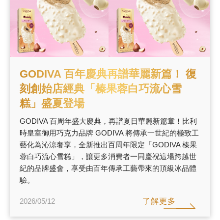
GODIVA 百年慶典再譜華麗新篇！ 復
刻創始店經典「榛果蓉白巧流心雪
糕」盛夏登場
GODIVA 百周年盛大慶典，再譜夏日華麗新篇章！比利
時皇室御用巧克力品牌 GODIVA 將傳承一世紀的極致工
藝化為沁涼奢享，全新推出百周年限定「GODIVA 榛果
蓉白巧流心雪糕」，讓更多消費者一同慶祝這場跨越世
紀的品牌盛會，享受由百年傳承工藝帶來的頂級冰品體
驗。
了解更多
2026/05/12