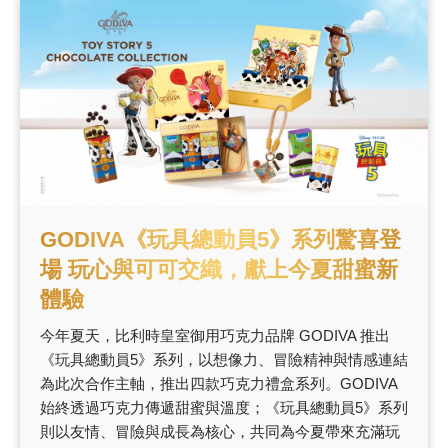
甜點
霜淇淋
飲品
蛋糕
可芙
GODIVA《玩具總動員5》系列驚喜登
場 玩心與可可交織，獻上今夏甜蜜新
體驗
今年夏天，比利時皇室御用巧克力品牌 GODIVA 推出
《玩具總動員5》系列，以想像力、冒險精神與情感連結
為此次合作主軸，推出四款巧克力禮盒系列。GODIVA
始終透過巧克力傳遞甜蜜與溫度；《玩具總動員5》系列
則以友情、冒險與成長為核心，共同為今夏帶來充滿玩