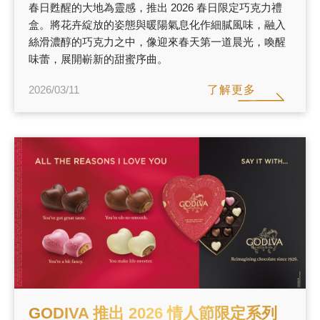
春日甦醒的大地為靈感，推出 2026 春日限定巧克力禮
盒。將花卉綻放的姿態與暖陽氣息化作細膩風味，融入
絲滑濃醇的巧克力之中，像迎來春天第一道晨光，喚醒
味蕾，展開嶄新的甜蜜序曲。
了解更多
2026/03/11
GODIVA 推出 2026 情人節限定系列