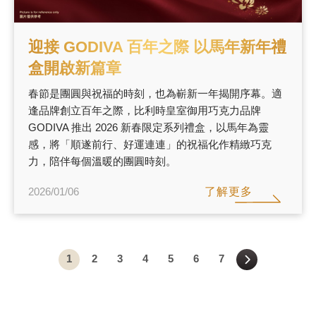
迎接 GODIVA 百年之際 以馬年新年禮
盒開啟新篇章
春節是團圓與祝福的時刻，也為嶄新一年揭開序幕。適
逢品牌創立百年之際，比利時皇室御用巧克力品牌
GODIVA 推出 2026 新春限定系列禮盒，以馬年為靈
感，將「順遂前行、好運連連」的祝福化作精緻巧克
力，陪伴每個溫暖的團圓時刻。
了解更多
2026/01/06
1
2
3
4
5
6
7