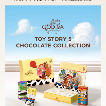
新品 / 季節性商品
歡聚系列
百年限定系列
冰享系列
玩具總動員
中秋系列
休閒分享
巧克力餅乾
巧克力磚/巧克力豆
G Cube 松露巧克力
可可粉/咖啡粉