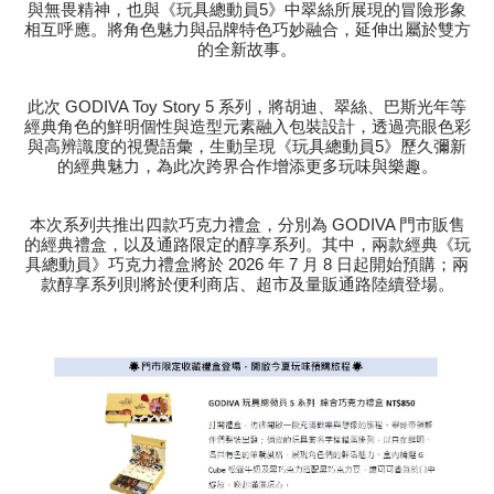
與無畏精神，也與《玩具總動員5》中翠絲所展現的冒險形象
相互呼應。將角色魅力與品牌特色巧妙融合，延伸出屬於雙方
的全新故事。
此次 GODIVA Toy Story 5 系列，將胡迪、翠絲、巴斯光年等
經典角色的鮮明個性與造型元素融入包裝設計，透過亮眼色彩
與高辨識度的視覺語彙，生動呈現《玩具總動員5》歷久彌新
的經典魅力，為此次跨界合作增添更多玩味與樂趣。
本次系列共推出四款巧克力禮盒，分別為 GODIVA 門市販售
的經典禮盒，以及通路限定的醇享系列。其中，兩款經典《玩
具總動員》巧克力禮盒將於 2026 年 7 月 8 日起開始預購；兩
款醇享系列則將於便利商店、超市及量販通路陸續登場。