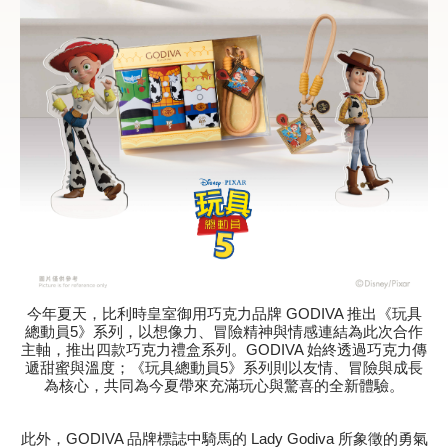
甜點
霜淇淋
飲品
蛋糕
可芙
今年夏天，比利時皇室御用巧克力品牌 GODIVA 推出《玩具
總動員5》系列，以想像力、冒險精神與情感連結為此次合作
主軸，推出四款巧克力禮盒系列。GODIVA 始終透過巧克力傳
遞甜蜜與溫度；《玩具總動員5》系列則以友情、冒險與成長
為核心，共同為今夏帶來充滿玩心與驚喜的全新體驗。
此外，GODIVA 品牌標誌中騎馬的 Lady Godiva 所象徵的勇氣