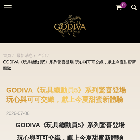
0
婚禮系列
GODIVA故事
全部
全部
全部
企業贈禮
GODVIA巧克力
品牌訊息
黑巧克力
暢銷系列
GODIVA品質承諾
品牌活動
牛奶巧克力
首頁
最新消息
全部
金裝禮盒
GODIVA《玩具總動員5》系列驚喜登場 玩心與可可交織，獻上今夏甜蜜新
GODIVA大師團隊
白巧克力
體驗
松露禮盒
綜合巧克力
片裝禮盒
冰淇淋
GODIVA《玩具總動員5》系列驚喜登場
巧克力珠寶禮盒
玩心與可可交織，獻上今夏甜蜜新體驗
Cafe
童趣系列
蛋糕
2026-07-06
婚禮系列
GODIVA《玩具總動員5》系列驚喜登場
玩心與可可交織，獻上今夏甜蜜新體驗